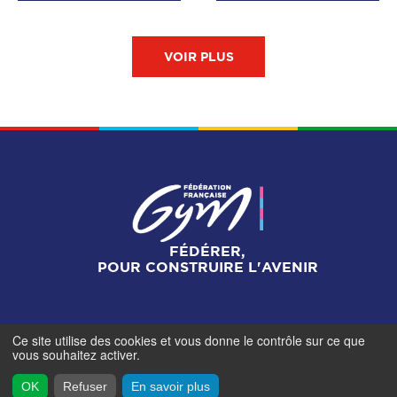
VOIR PLUS
FÉDÉRER,
POUR CONSTRUIRE L'AVENIR
Ce site utilise des cookies et vous donne le contrôle sur ce que
Mentions légales
-
Gestionnaire de cookies
-
Accès
vous souhaitez activer.
contributeurs
- © Fédération Française de Gymnastique -
2026
OK
Refuser
En savoir plus