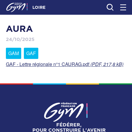
LOIRE
AURA
24/10/2025
GAM
GAF
GAF - Lettre régionale n°1 CAURAG.pdf
(PDF, 217,8 kB)
FÉDÉRER,
POUR CONSTRUIRE L'AVENIR