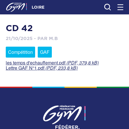
LOIRE
CD 42
21/10/2025 - PAR M.B
Compétition
GAF
les temps d'echauffement.pdf
(PDF, 379,8 kB)
Lettre GAF N°1.pdf
(PDF, 233,8 kB)
FÉDÉRER,