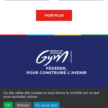
VOIR PLUS
FÉDÉRER,
POUR CONSTRUIRE L'AVENIR
Ce site utilise des cookies et vous donne le contrôle sur ce que
Mentions légales
-
Gestionnaire de cookies
-
Accès
vous souhaitez activer.
contributeurs
- © Fédération Française de Gymnastique -
2026
OK
Refuser
En savoir plus