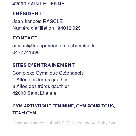
42000 SAINT ETIENNE
PRÉSIDENT
Jean-francois RASCLE
Numéro d'affiliation : 84042.025
CONTACT
contact@independante-stephanoise.fr
0477741390
SITES D'ENTRAINEMENT
Complexe Gymnique Stéphanois
1 Allée des fréres gauthier
3 Allée des fréres gauthier
42000 Saint Etienne
GYM ARTISTIQUE FEMININE,
GYM POUR TOUS,
TEAM GYM
Reconnaissance club affilié Or,
Label gym+,
Baby Gym